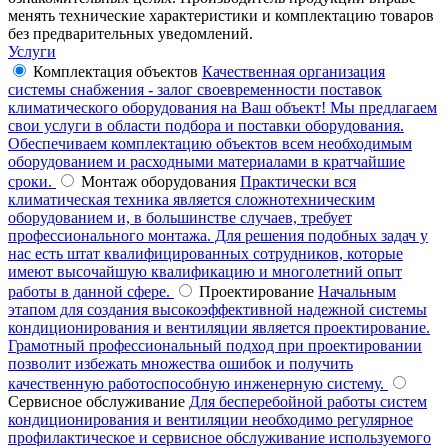
менять технические характеристики и комплектацию товаров
без предварительных уведомлений.
Услуги
Комплектация объектов
Качественная организация
системы снабжения - залог своевременности поставок
климатического оборудования на Ваш объект! Мы предлагаем
свои услуги в области подбора и поставки оборудования.
Обеспечиваем комплектацию объектов всем необходимым
оборудованием и расходными материалами в кратчайшие
сроки.
Монтаж оборудования
Практически вся
климатическая техника является сложнотехническим
оборудованием и, в большинстве случаев, требует
профессионального монтажа. Для решения подобных задач у
нас есть штат квалифицированных сотрудников, которые
имеют высочайшую квалификацию и многолетний опыт
работы в данной сфере.
Проектирование
Начальным
этапом для создания высокоэффективной надежной системы
кондиционирования и вентиляции является проектирование.
Грамотный профессиональный подход при проектировании
позволит избежать множества ошибок и получить
качественную работоспособную инженерную систему.
Сервисное обслуживание
Для бесперебойной работы систем
кондиционирования и вентиляции необходимо регулярное
профилактическое и сервисное обслуживание используемого