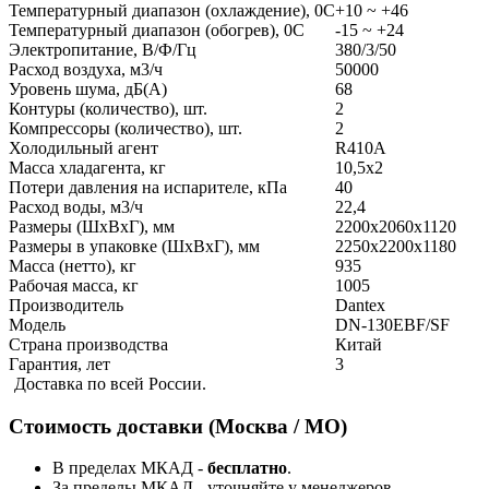
Температурный диапазон (охлаждение), 0С
+10 ~ +46
Температурный диапазон (обогрев), 0С
-15 ~ +24
Электропитание, В/Ф/Гц
380/3/50
Расход воздуха, м3/ч
50000
Уровень шума, дБ(А)
68
Контуры (количество), шт.
2
Компрессоры (количество), шт.
2
Холодильный агент
R410A
Масса хладагента, кг
10,5х2
Потери давления на испарителе, кПа
40
Расход воды, м3/ч
22,4
Размеры (ШxВxГ), мм
2200х2060х1120
Размеры в упаковке (ШxВxГ), мм
2250х2200х1180
Масса (нетто), кг
935
Рабочая масса, кг
1005
Производитель
Dantex
Модель
DN-130EBF/SF
Страна производства
Китай
Гарантия, лет
3
Доставка по всей России.
Стоимость доставки (Москва / МО)
В пределах МКАД -
бесплатно
.
За пределы МКАД - уточняйте у менеджеров.