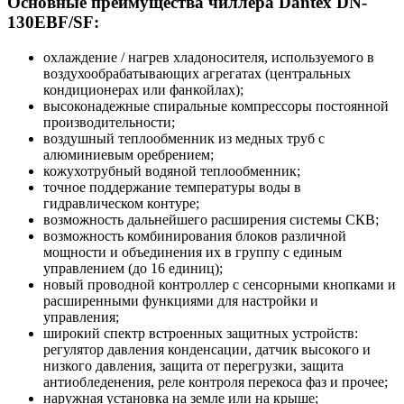
Основные преимущества
чиллера Dantex DN-
130EBF/SF:
охлаждение / нагрев хладоносителя, используемого в
воздухообрабатывающих агрегатах (центральных
кондиционерах или фанкойлах);
высоконадежные спиральные компрессоры постоянной
производительности;
воздушный теплообменник из медных труб с
алюминиевым оребрением;
кожухотрубный водяной теплообменник;
точное поддержание температуры воды в
гидравлическом контуре;
возможность дальнейшего расширения системы СКВ;
возможность комбинирования блоков различной
мощности и объединения их в группу с единым
управлением (до 16 единиц);
новый проводной контроллер с сенсорными кнопками и
расширенными функциями для настройки и
управления;
широкий спектр встроенных защитных устройств:
регулятор давления конденсации, датчик высокого и
низкого давления, защита от перегрузки, защита
антиобледенения, реле контроля перекоса фаз и прочее;
наружная установка на земле или на крыше;