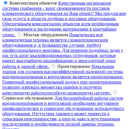
Комплектация объектов
Качественная организация
системы снабжения - залог своевременности поставок
климатического оборудования на Ваш объект! Мы предлагаем
свои услуги в области подбора и поставки оборудования.
Обеспечиваем комплектацию объектов всем необходимым
оборудованием и расходными материалами в кратчайшие
сроки.
Монтаж оборудования
Практически вся
климатическая техника является сложнотехническим
оборудованием и, в большинстве случаев, требует
профессионального монтажа. Для решения подобных задач у
нас есть штат квалифицированных сотрудников, которые
имеют высочайшую квалификацию и многолетний опыт
работы в данной сфере.
Проектирование
Начальным
этапом для создания высокоэффективной надежной системы
кондиционирования и вентиляции является проектирование.
Грамотный профессиональный подход при проектировании
позволит избежать множества ошибок и получить
качественную работоспособную инженерную систему.
Сервисное обслуживание
Для бесперебойной работы систем
кондиционирования и вентиляции необходимо регулярное
профилактическое и сервисное обслуживание используемого
оборудования. Отсутствие такового может привести к
серьезным неисправностям, а иногда даже к неустранимым
последствиям и необходимости полной замены техники.