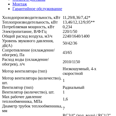
Монтаж
Гарантийное обслуживание
Холодопроизводительность, кВт
11,29/8,36/7,42*
Теплопроизводительность, кВт
13,46/12,12/9,95**
Потребляемая мощность, кВт
0,234
Электропитание, В/Ф/Гц
220/1/50
Общий расход воздуха, м3/ч
2240/1640/1400
Уровень звукового давления,
50/42/36
дБ(А)
Сопротивление (охлаждение/
43/65
обогрев), Па
Расход воды (охлаждение/
2010/1150
обогрев), л/ч
Низкошумный, 4-х
Мотор вентилятора (тип)
скоростной
Мотор вентилятора (количество),
1
шт.
Вентилятор (тип)
Радиальный
Вентилятор (количество), шт.
1
Max рабочее давление
1,6
теплообменника, МПа
Диаметр трубок теплообменника,
7
мм
RC3/4" (хол. вода) / RC1/2"