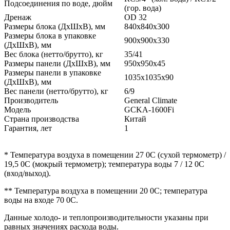
Подсоединения по воде, дюйм
(гор. вода)
Дренаж
OD 32
Размеры блока (ДхШхВ), мм
840х840х300
Размеры блока в упаковке
900х900х330
(ДxШxВ), мм
Вес блока (нетто/брутто), кг
35/41
Размеры панели (ДхШхВ), мм
950х950х45
Размеры панели в упаковке
1035х1035х90
(ДxШxВ), мм
Вес панели (нетто/брутто), кг
6/9
Производитель
General Climate
Модель
GCKA-1600Fi
Страна производства
Китай
Гарантия, лет
1
* Температура воздуха в помещении 27 0С (сухой термометр) /
19,5 0С (мокрый термометр); температура воды 7 / 12 0С
(вход/выход).
** Температура воздуха в помещении 20 0С; температура
воды на входе 70 0С.
Данные холодо- и теплопроизводительности указаны при
равных значениях расхода воды.