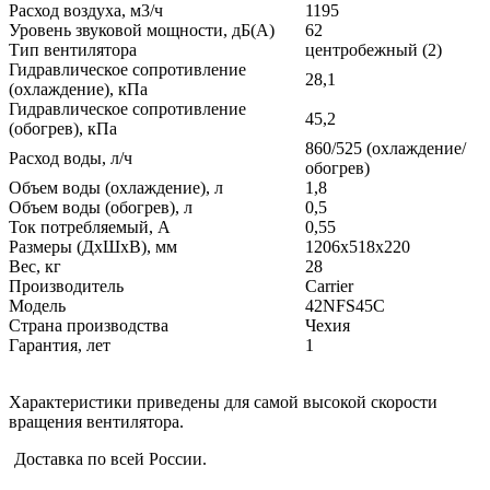
Расход воздуха, м3/ч
1195
Уровень звуковой мощности, дБ(А)
62
Тип вентилятора
центробежный (2)
Гидравлическое сопротивление
28,1
(охлаждение), кПа
Гидравлическое сопротивление
45,2
(обогрев), кПа
860/525 (охлаждение/
Расход воды, л/ч
обогрев)
Объем воды (охлаждение), л
1,8
Объем воды (обогрев), л
0,5
Ток потребляемый, А
0,55
Размеры (ДхШхВ), мм
1206x518x220
Вес, кг
28
Производитель
Carrier
Модель
42NFS45C
Страна производства
Чехия
Гарантия, лет
1
Характеристики приведены для самой высокой скорости
вращения вентилятора.
Доставка по всей России.