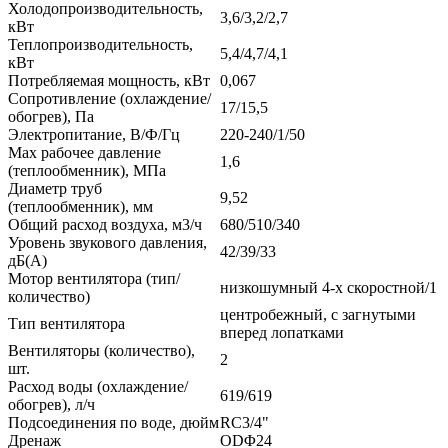
Холодопроизводительность,
3,6/3,2/2,7
кВт
Теплопроизводительность,
5,4/4,7/4,1
кВт
Потребляемая мощность, кВт
0,067
Сопротивление (охлаждение/
17/15,5
обогрев), Па
Электропитание, В/Ф/Гц
220-240/1/50
Max рабочее давление
1,6
(теплообменник), МПа
Диаметр труб
9,52
(теплообменник), мм
Общий расход воздуха, м3/ч
680/510/340
Уровень звукового давления,
42/39/33
дБ(А)
Мотор вентилятора (тип/
низкошумный 4-х скоростной/1
количество)
центробежный, с загнутыми
Тип вентилятора
вперед лопатками
Вентиляторы (количество),
2
шт.
Расход воды (охлаждение/
619/619
обогрев), л/ч
Подсоединения по воде, дюйм
RC3/4"
Дренаж
ODΦ24