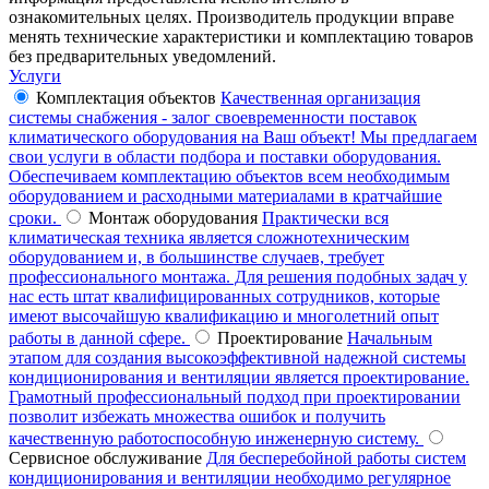
ознакомительных целях. Производитель продукции вправе
менять технические характеристики и комплектацию товаров
без предварительных уведомлений.
Услуги
Комплектация объектов
Качественная организация
системы снабжения - залог своевременности поставок
климатического оборудования на Ваш объект! Мы предлагаем
свои услуги в области подбора и поставки оборудования.
Обеспечиваем комплектацию объектов всем необходимым
оборудованием и расходными материалами в кратчайшие
сроки.
Монтаж оборудования
Практически вся
климатическая техника является сложнотехническим
оборудованием и, в большинстве случаев, требует
профессионального монтажа. Для решения подобных задач у
нас есть штат квалифицированных сотрудников, которые
имеют высочайшую квалификацию и многолетний опыт
работы в данной сфере.
Проектирование
Начальным
этапом для создания высокоэффективной надежной системы
кондиционирования и вентиляции является проектирование.
Грамотный профессиональный подход при проектировании
позволит избежать множества ошибок и получить
качественную работоспособную инженерную систему.
Сервисное обслуживание
Для бесперебойной работы систем
кондиционирования и вентиляции необходимо регулярное