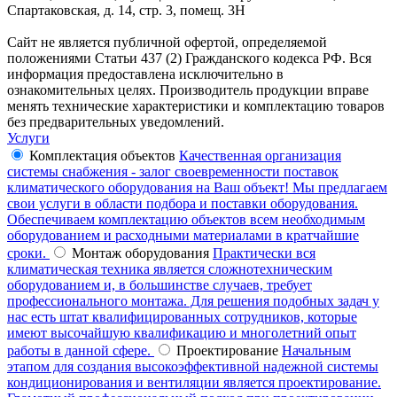
Спартаковская, д. 14, стр. 3, помещ. 3Н
Сайт не является публичной офертой, определяемой
положениями Статьи 437 (2) Гражданского кодекса РФ. Вся
информация предоставлена исключительно в
ознакомительных целях. Производитель продукции вправе
менять технические характеристики и комплектацию товаров
без предварительных уведомлений.
Услуги
Комплектация объектов
Качественная организация
системы снабжения - залог своевременности поставок
климатического оборудования на Ваш объект! Мы предлагаем
свои услуги в области подбора и поставки оборудования.
Обеспечиваем комплектацию объектов всем необходимым
оборудованием и расходными материалами в кратчайшие
сроки.
Монтаж оборудования
Практически вся
климатическая техника является сложнотехническим
оборудованием и, в большинстве случаев, требует
профессионального монтажа. Для решения подобных задач у
нас есть штат квалифицированных сотрудников, которые
имеют высочайшую квалификацию и многолетний опыт
работы в данной сфере.
Проектирование
Начальным
этапом для создания высокоэффективной надежной системы
кондиционирования и вентиляции является проектирование.