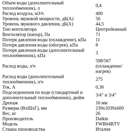
Объем воды (дополнительный
0,4
теплообменник), л
Расход воздуха, м3/ч
400
Уровень звуковой мощности, дБ(А)
56
Уровень звукового давления, дБ(А)
44,5
Тип вентилятора
Центробежный
Вентилятор (напор), Па
71
Потеря давления воды (охлаждение), кПа
11
Потеря давления воды (обогрев), кПа
8
Потеря давления воды (дополнительный
3
теплообменник), кПа
598/567
Расход воды, л/ч
(охлаждение/
нагрев)
Расход воды (дополнительный
275
теплообменник), л/ч
Ток, А
0,36
Подсоединения по воде (стандартный и
3/4" и 3/4"
дополнительный теплообменник), дюйм
Дренаж
16 мм
Размеры (ВxШxГ), мм
239x1039x609
Вес, кг
26
Производитель
Daikin
Модель
FWB04BTV
Страна производства
Италия