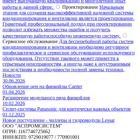
имеют высочайшую квалификацию и многолетний опыт
работы в данной сфере.
Проектирование
Начальным
этапом для создания высокоэффективной надежной системы
кондиционирования и вентиляции является проектирование.
Грамотный профессиональный подход при проектировании
позволит избежать множества ошибок и получить
качественную работоспособную инженерную систему.
Сервисное обслуживание
Для бесперебойной работы систем
кондиционирования и вентиляции необходимо регулярное
профилактическое и сервисное обслуживание используемого
оборудования. Отсутствие такового может привести к
серьезным неисправностям, а иногда даже к неустранимым
последствиям и необходимости полной замены техники.
Новости
30.06.2026
Обновление цен на фанкойлы Carrier
01.04.2026
Расширение модельного ряда фанкойлов
10.02.2026
Сплит-системы Panasonic для критически важных объектов
01.12.2025
Новое поступление - чиллеры и гидромодули Lessar
ООО "АСПРОМСИСТЕМ"
ОГРН: 1167746725662
ИНН/КПП: 9729019077 / 770901001