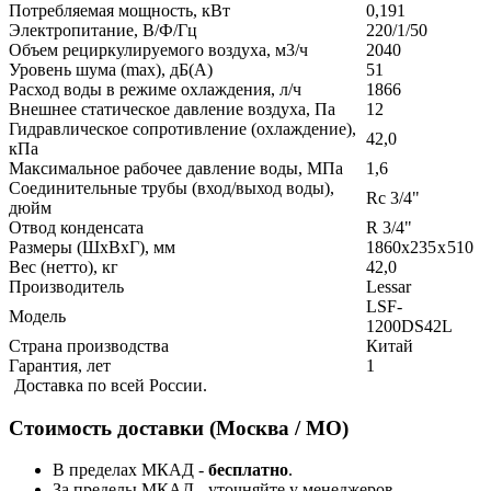
Потребляемая мощность, кВт
0,191
Электропитание, В/Ф/Гц
220/1/50
Объем рециркулируемого воздуха, м3/ч
2040
Уровень шума (max), дБ(А)
51
Расход воды в режиме охлаждения, л/ч
1866
Внешнее статическое давление воздуха, Па
12
Гидравлическое сопротивление (охлаждение),
42,0
кПа
Максимальное рабочее давление воды, МПа
1,6
Соединительные трубы (вход/выход воды),
Rc 3/4"
дюйм
Отвод конденсата
R 3/4"
Размеры (ШxВxГ), мм
1860x235 x 510
Вес (нетто), кг
42,0
Производитель
Lessar
LSF-
Модель
1200DS42L
Страна производства
Китай
Гарантия, лет
1
Доставка по всей России.
Стоимость доставки (Москва / МО)
В пределах МКАД -
бесплатно
.
За пределы МКАД - уточняйте у менеджеров.