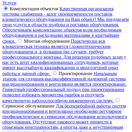
Услуги
Комплектация объектов
Качественная организация
системы снабжения - залог своевременности поставок
климатического оборудования на Ваш объект! Мы предлагаем
свои услуги в области подбора и поставки оборудования.
Обеспечиваем комплектацию объектов всем необходимым
оборудованием и расходными материалами в кратчайшие
сроки.
Монтаж оборудования
Практически вся
климатическая техника является сложнотехническим
оборудованием и, в большинстве случаев, требует
профессионального монтажа. Для решения подобных задач у
нас есть штат квалифицированных сотрудников, которые
имеют высочайшую квалификацию и многолетний опыт
работы в данной сфере.
Проектирование
Начальным
этапом для создания высокоэффективной надежной системы
кондиционирования и вентиляции является проектирование.
Грамотный профессиональный подход при проектировании
позволит избежать множества ошибок и получить
качественную работоспособную инженерную систему.
Сервисное обслуживание
Для бесперебойной работы систем
кондиционирования и вентиляции необходимо регулярное
профилактическое и сервисное обслуживание используемого
оборудования. Отсутствие такового может привести к
серьезным неисправностям, а иногда даже к неустранимым