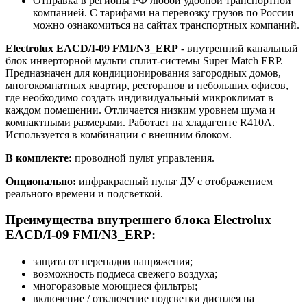
Отправка в регионы РФ любой удобной транспортной
компанией. С тарифами на перевозку грузов по России
можно ознакомиться на сайтах транспортных компаний.
Electrolux EACD/I-09 FMI/N3_ERP
- внутренний канальный
блок инверторной мульти сплит-системы Super Match ERP.
Предназначен для кондиционирования загородных домов,
многокомнатных квартир, ресторанов и небольших офисов,
где необходимо создать индивидуальный микроклимат в
каждом помещении. Отличается низким уровнем шума и
компактными размерами. Работает на хладагенте R410A.
Используется в комбинации с внешним блоком.
В комплекте:
проводной пульт управления.
Опционально:
инфракрасный пульт ДУ с отображением
реального времени и подсветкой.
Преимущества внутреннего блока Electrolux
EACD/I-09 FMI/N3_ERP:
защита от перепадов напряжения;
возможность подмеса свежего воздуха;
многоразовые моющиеся фильтры;
включение / отключение подсветки дисплея на