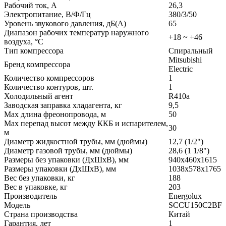
Рабочий ток, А
26,3
Электропитание, В/Ф/Гц
380/3/50
Уровень звукового давления, дБ(А)
65
Диапазон рабочих температур наружного
+18 ~ +46
воздуха, °С
Тип компрессора
Спиральный
Mitsubishi
Бренд компрессора
Electric
Количество компрессоров
1
Количество контуров, шт.
1
Холодильный агент
R410a
Заводская заправка хладагента, кг
9,5
Max длина фреонопровода, м
50
Max перепад высот между ККБ и испарителем,
30
м
Диаметр жидкостной трубы, мм (дюймы)
12,7 (1/2")
Диаметр газовой трубы, мм (дюймы)
28,6 (1 1/8")
Размеры без упаковки (ДxШxВ), мм
940x460x1615
Размеры упаковки (ДxШxВ), мм
1038х578x1765
Вес без упаковки, кг
188
Вес в упаковке, кг
203
Производитель
Energolux
Модель
SCCU150C2BF
Страна производства
Китай
Гарантия, лет
1