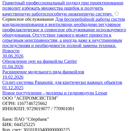
Грамотный профессиональный подход при проектировании
позволит избежать множества ошибок и получить
качественную работоспособную инженерную систему.
Сервисное обслуживание
Для бесперебойной работы систем
кондиционирования и вентиляции необходимо регулярное
профилактическое и сервисное обслуживание используемого
оборудования. Отсутствие такового может привести к
серьезным неисправностям, а иногда даже к неустранимым
последствиям и необходимости полной замены техники.
Новости
30.06.2026
Обновление цен на фанкойлы Carrier
01.04.2026
Расширение модельного ряда фанкойлов
10.02.2026
Сплит-системы Panasonic для критически важных объектов
01.12.2025
Новое поступление - чиллеры и гидромодули Lessar
ООО "АСПРОМСИСТЕМ"
ОГРН: 1167746725662
ИНН/КПП: 9729019077 / 770901001
Банк: ПАО "Сбербанк"
БИК: 044525225
Кор. счет: 30101810400000000225