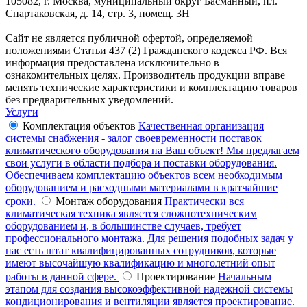
105082, г. Москва, муниципальный округ Басманный, пл.
Спартаковская, д. 14, стр. 3, помещ. 3Н
Сайт не является публичной офертой, определяемой
положениями Статьи 437 (2) Гражданского кодекса РФ. Вся
информация предоставлена исключительно в
ознакомительных целях. Производитель продукции вправе
менять технические характеристики и комплектацию товаров
без предварительных уведомлений.
Услуги
Комплектация объектов
Качественная организация
системы снабжения - залог своевременности поставок
климатического оборудования на Ваш объект! Мы предлагаем
свои услуги в области подбора и поставки оборудования.
Обеспечиваем комплектацию объектов всем необходимым
оборудованием и расходными материалами в кратчайшие
сроки.
Монтаж оборудования
Практически вся
климатическая техника является сложнотехническим
оборудованием и, в большинстве случаев, требует
профессионального монтажа. Для решения подобных задач у
нас есть штат квалифицированных сотрудников, которые
имеют высочайшую квалификацию и многолетний опыт
работы в данной сфере.
Проектирование
Начальным
этапом для создания высокоэффективной надежной системы
кондиционирования и вентиляции является проектирование.