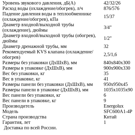
Уровень звукового давления, дБ(А)
42/32/26
Расход воды (охлаждение/обогрев), л/ч
876/576
Падение давления воды в теплообменнике
15/37
(охлаждение/обогрев), кПа
Диаметр входной/выходной трубы
3/4"
(охлаждение), дюймы
Диаметр входной/выходной трубы (обогрев),
1/2"
дюймы
Диаметр дренажной трубы, мм
32
Рекомендуемый KVS клапана (охлаждение/
2,5/1,6
обогрев)
Размеры без упаковки (ДхШхВ), мм
840x840x300
Размеры в упаковке (ДхШхВ), мм
900x900x330
Вес без упаковки, кг
35
Вес в упаковке, кг
41
Размеры панели без упаковки (ДхШхВ), мм
950x950x45
Размеры панели в упаковке (ДхШхВ), мм
1035x1035x90
Вес панели без упаковки, кг
6
Вес панели в упаковке, кг
9
Производитель
Energolux
Модель
SFC600A1-4P
Страна производства
Китай
Гарантия, лет
1
Доставка по всей России.