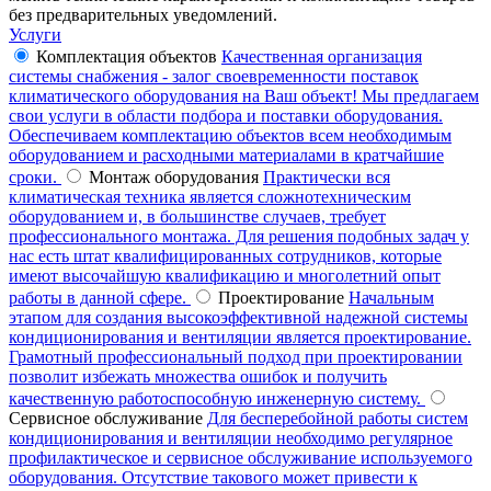
без предварительных уведомлений.
Услуги
Комплектация объектов
Качественная организация
системы снабжения - залог своевременности поставок
климатического оборудования на Ваш объект! Мы предлагаем
свои услуги в области подбора и поставки оборудования.
Обеспечиваем комплектацию объектов всем необходимым
оборудованием и расходными материалами в кратчайшие
сроки.
Монтаж оборудования
Практически вся
климатическая техника является сложнотехническим
оборудованием и, в большинстве случаев, требует
профессионального монтажа. Для решения подобных задач у
нас есть штат квалифицированных сотрудников, которые
имеют высочайшую квалификацию и многолетний опыт
работы в данной сфере.
Проектирование
Начальным
этапом для создания высокоэффективной надежной системы
кондиционирования и вентиляции является проектирование.
Грамотный профессиональный подход при проектировании
позволит избежать множества ошибок и получить
качественную работоспособную инженерную систему.
Сервисное обслуживание
Для бесперебойной работы систем
кондиционирования и вентиляции необходимо регулярное
профилактическое и сервисное обслуживание используемого
оборудования. Отсутствие такового может привести к