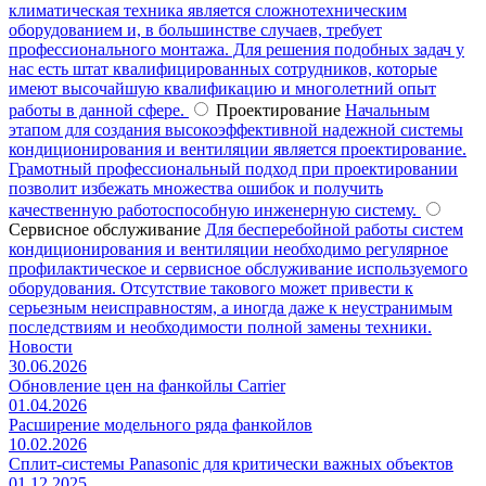
климатическая техника является сложнотехническим
оборудованием и, в большинстве случаев, требует
профессионального монтажа. Для решения подобных задач у
нас есть штат квалифицированных сотрудников, которые
имеют высочайшую квалификацию и многолетний опыт
работы в данной сфере.
Проектирование
Начальным
этапом для создания высокоэффективной надежной системы
кондиционирования и вентиляции является проектирование.
Грамотный профессиональный подход при проектировании
позволит избежать множества ошибок и получить
качественную работоспособную инженерную систему.
Сервисное обслуживание
Для бесперебойной работы систем
кондиционирования и вентиляции необходимо регулярное
профилактическое и сервисное обслуживание используемого
оборудования. Отсутствие такового может привести к
серьезным неисправностям, а иногда даже к неустранимым
последствиям и необходимости полной замены техники.
Новости
30.06.2026
Обновление цен на фанкойлы Carrier
01.04.2026
Расширение модельного ряда фанкойлов
10.02.2026
Сплит-системы Panasonic для критически важных объектов
01.12.2025