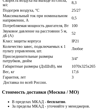
Скорость воздуха на выходе из сопла,
8,3
м/с
Подогрев воздуха, °С
25/27
Максимальный ток при номинальном
0,5
напряжении, А
Потребляемая мощность двигателя, Вт
100
Звуковое давление на расстоянии 5 м,
52
дБ (А)
Класс защиты корпуса
IP21
Количество завес, подключаемых к 1
Любое
пульту управления, шт.
Присоединительные размеры
3/4''
патрубков, дюйм
Габаритные размеры (ДхШхВ), мм
1070х325х265
Вес, кг
17,6
Гарантия, лет
3
Доставка по всей России.
Стоимость доставки (Москва / МО)
В пределах МКАД -
бесплатно
.
За пределы МКАД - уточняйте у менеджеров.