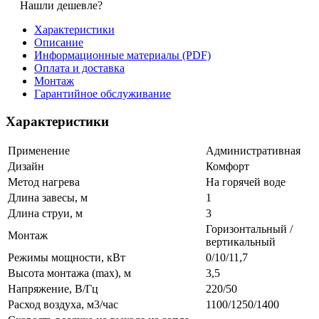
Нашли дешевле?
Характеристики
Описание
Информационные материалы (PDF)
Оплата и доставка
Монтаж
Гарантийное обслуживание
Характеристики
Применение
Административная
Дизайн
Комфорт
Метод нагрева
На горячей воде
Длина завесы, м
1
Длина струи, м
3
Горизонтальный /
Монтаж
вертикальный
Режимы мощности, кВт
0/10/11,7
Высота монтажа (max), м
3,5
Напряжение, В/Гц
220/50
Расход воздуха, м3/час
1100/1250/1400