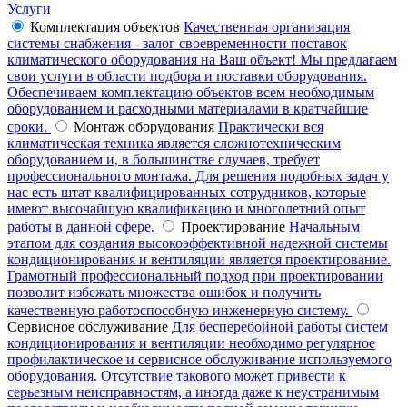
Услуги
Комплектация объектов
Качественная организация
системы снабжения - залог своевременности поставок
климатического оборудования на Ваш объект! Мы предлагаем
свои услуги в области подбора и поставки оборудования.
Обеспечиваем комплектацию объектов всем необходимым
оборудованием и расходными материалами в кратчайшие
сроки.
Монтаж оборудования
Практически вся
климатическая техника является сложнотехническим
оборудованием и, в большинстве случаев, требует
профессионального монтажа. Для решения подобных задач у
нас есть штат квалифицированных сотрудников, которые
имеют высочайшую квалификацию и многолетний опыт
работы в данной сфере.
Проектирование
Начальным
этапом для создания высокоэффективной надежной системы
кондиционирования и вентиляции является проектирование.
Грамотный профессиональный подход при проектировании
позволит избежать множества ошибок и получить
качественную работоспособную инженерную систему.
Сервисное обслуживание
Для бесперебойной работы систем
кондиционирования и вентиляции необходимо регулярное
профилактическое и сервисное обслуживание используемого
оборудования. Отсутствие такового может привести к
серьезным неисправностям, а иногда даже к неустранимым