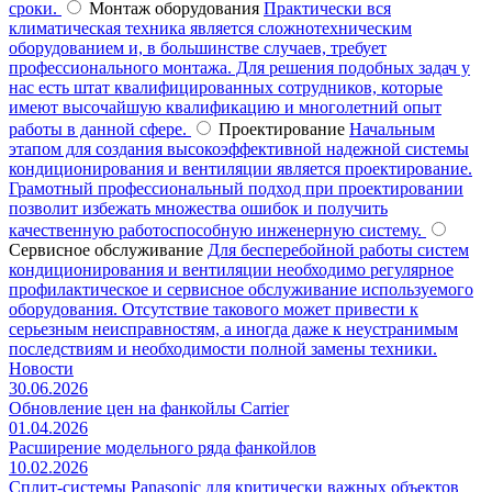
сроки.
Монтаж оборудования
Практически вся
климатическая техника является сложнотехническим
оборудованием и, в большинстве случаев, требует
профессионального монтажа. Для решения подобных задач у
нас есть штат квалифицированных сотрудников, которые
имеют высочайшую квалификацию и многолетний опыт
работы в данной сфере.
Проектирование
Начальным
этапом для создания высокоэффективной надежной системы
кондиционирования и вентиляции является проектирование.
Грамотный профессиональный подход при проектировании
позволит избежать множества ошибок и получить
качественную работоспособную инженерную систему.
Сервисное обслуживание
Для бесперебойной работы систем
кондиционирования и вентиляции необходимо регулярное
профилактическое и сервисное обслуживание используемого
оборудования. Отсутствие такового может привести к
серьезным неисправностям, а иногда даже к неустранимым
последствиям и необходимости полной замены техники.
Новости
30.06.2026
Обновление цен на фанкойлы Carrier
01.04.2026
Расширение модельного ряда фанкойлов
10.02.2026
Сплит-системы Panasonic для критически важных объектов