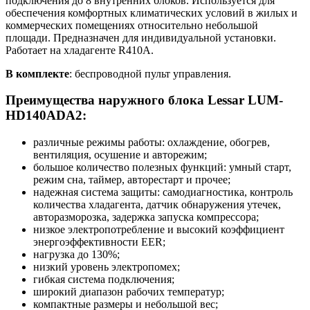
подключения до 8 внутренних блоков. Используется для
обеспечения комфортных климатических условий в жилых и
коммерческих помещениях относительно небольшой
площади. Предназначен для индивидуальной установки.
Работает на хладагенте R410A.
В комплекте
: беспроводной пульт управления.
Преимущества наружного блока
Lessar LUM-
HD140ADA2
:
различные режимы работы: охлаждение, обогрев,
вентиляция, осушение и авторежим;
большое количество полезных функций: умный старт,
режим сна, таймер, авторестарт и прочее;
надежная система защиты: самодиагностика, контроль
количества хладагента, датчик обнаружения утечек,
авторазморозка, задержка запуска компрессора;
низкое электропотребление и высокий коэффициент
энергоэффективности EER;
нагрузка до 130%;
низкий уровень электропомех;
гибкая система подключения;
широкий диапазон рабочих температур;
компактные размеры и небольшой вес;