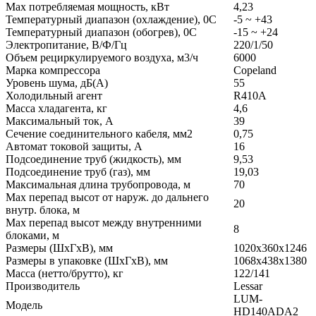
Max потребляемая мощность, кВт
4,23
Температурный диапазон (охлаждение), 0С
-5 ~ +43
Температурный диапазон (обогрев), 0С
-15 ~ +24
Электропитание, В/Ф/Гц
220/1/50
Объем рециркулируемого воздуха, м3/ч
6000
Марка компрессора
Copeland
Уровень шума, дБ(А)
55
Холодильный агент
R410A
Масса хладагента, кг
4,6
Максимальный ток, А
39
Сечение соединительного кабеля, мм2
0,75
Автомат токовой защиты, А
16
Подсоединение труб (жидкость), мм
9,53
Подсоединение труб (газ), мм
19,03
Максимальная длина трубопровода, м
70
Max перепад высот от наруж. до дальнего
20
внутр. блока, м
Мах перепад высот между внутренними
8
блоками, м
Размеры (ШxГxВ), мм
1020x360x1246
Размеры в упаковке (ШxГxВ), мм
1068x438x1380
Масса (нетто/брутто), кг
122/141
Производитель
Lessar
LUM-
Модель
HD140ADA2