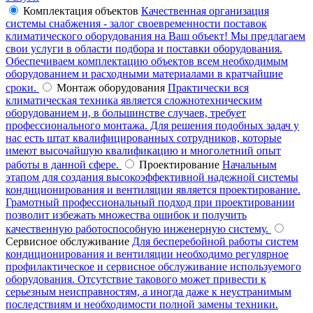
Комплектация объектов
Качественная организация
системы снабжения - залог своевременности поставок
климатического оборудования на Ваш объект! Мы предлагаем
свои услуги в области подбора и поставки оборудования.
Обеспечиваем комплектацию объектов всем необходимым
оборудованием и расходными материалами в кратчайшие
сроки.
Монтаж оборудования
Практически вся
климатическая техника является сложнотехническим
оборудованием и, в большинстве случаев, требует
профессионального монтажа. Для решения подобных задач у
нас есть штат квалифицированных сотрудников, которые
имеют высочайшую квалификацию и многолетний опыт
работы в данной сфере.
Проектирование
Начальным
этапом для создания высокоэффективной надежной системы
кондиционирования и вентиляции является проектирование.
Грамотный профессиональный подход при проектировании
позволит избежать множества ошибок и получить
качественную работоспособную инженерную систему.
Сервисное обслуживание
Для бесперебойной работы систем
кондиционирования и вентиляции необходимо регулярное
профилактическое и сервисное обслуживание используемого
оборудования. Отсутствие такового может привести к
серьезным неисправностям, а иногда даже к неустранимым
последствиям и необходимости полной замены техники.