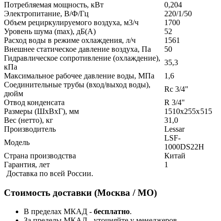
Потребляемая мощность, кВт
0,204
Электропитание, В/Ф/Гц
220/1/50
Объем рециркулируемого воздуха, м3/ч
1700
Уровень шума (max), дБ(А)
52
Расход воды в режиме охлаждения, л/ч
1561
Внешнее статическое давление воздуха, Па
50
Гидравлическое сопротивление (охлаждение),
35,3
кПа
Максимальное рабочее давление воды, МПа
1,6
Соединительные трубы (вход/выход воды),
Rc 3/4"
дюйм
Отвод конденсата
R 3/4"
Размеры (ШxВxГ), мм
1510x255x 515
Вес (нетто), кг
31,0
Производитель
Lessar
LSF-
Модель
1000DS22H
Страна производства
Китай
Гарантия, лет
1
Доставка по всей России.
Стоимость доставки (Москва / МО)
В пределах МКАД -
бесплатно
.
За пределы МКАД - уточняйте у менеджеров.