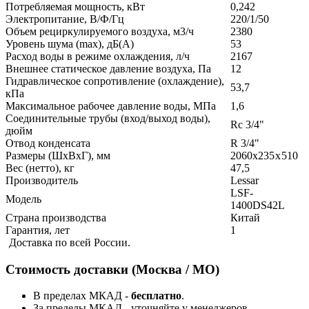
Потребляемая мощность, кВт
0,242
Электропитание, В/Ф/Гц
220/1/50
Объем рециркулируемого воздуха, м3/ч
2380
Уровень шума (max), дБ(А)
53
Расход воды в режиме охлаждения, л/ч
2167
Внешнее статическое давление воздуха, Па
12
Гидравлическое сопротивление (охлаждение),
53,7
кПа
Максимальное рабочее давление воды, МПа
1,6
Соединительные трубы (вход/выход воды),
Rc 3/4"
дюйм
Отвод конденсата
R 3/4"
Размеры (ШxВxГ), мм
2060x235 x 510
Вес (нетто), кг
47,5
Производитель
Lessar
LSF-
Модель
1400DS42L
Страна производства
Китай
Гарантия, лет
1
Доставка по всей России.
Стоимость доставки (Москва / МО)
В пределах МКАД -
бесплатно
.
За пределы МКАД - уточняйте у менеджеров.