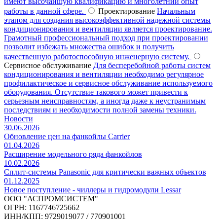
имеют высочайшую квалификацию и многолетний опыт
работы в данной сфере.
Проектирование
Начальным
этапом для создания высокоэффективной надежной системы
кондиционирования и вентиляции является проектирование.
Грамотный профессиональный подход при проектировании
позволит избежать множества ошибок и получить
качественную работоспособную инженерную систему.
Сервисное обслуживание
Для бесперебойной работы систем
кондиционирования и вентиляции необходимо регулярное
профилактическое и сервисное обслуживание используемого
оборудования. Отсутствие такового может привести к
серьезным неисправностям, а иногда даже к неустранимым
последствиям и необходимости полной замены техники.
Новости
30.06.2026
Обновление цен на фанкойлы Carrier
01.04.2026
Расширение модельного ряда фанкойлов
10.02.2026
Сплит-системы Panasonic для критически важных объектов
01.12.2025
Новое поступление - чиллеры и гидромодули Lessar
ООО "АСПРОМСИСТЕМ"
ОГРН: 1167746725662
ИНН/КПП: 9729019077 / 770901001