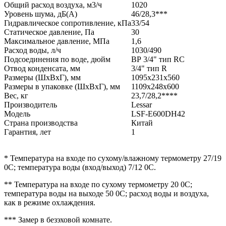
Общий расход воздуха, м3/ч
1020
Уровень шума, дБ(А)
46/28,3***
Гидравлическое сопротивление, кПа
33/54
Статическое давление, Па
30
Максимальное давление, МПа
1,6
Расход воды, л/ч
1030/490
Подсоединения по воде, дюйм
ВР 3/4" тип RC
Отвод конденсата, мм
3/4" тип R
Размеры (ШxВxГ), мм
1095x231x560
Размеры в упаковке (ШxВxГ), мм
1109x248x600
Вес, кг
23,7/28,2****
Производитель
Lessar
Модель
LSF-E600DH42
Страна производства
Китай
Гарантия, лет
1
* Температура на входе по сухому/влажному термометру 27/19
0С; температура воды (вход/выход) 7/12 0С.
** Температура на входе по сухому термометру 20 0С;
температура воды на выходе 50 0С; расход воды и воздуха,
как в режиме охлаждения.
*** Замер в безэховой комнате.