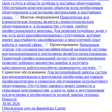
свои услуги в области подбора и поставки оборудования.
Обеспечиваем комплектацию объектов всем необходимым
оборудованием и расходными материалами в кратчайшие
сроки.
Монтаж оборудования
Практически вся
климатическая техника является сложнотехническим
оборудованием и, в большинстве случаев, требует
профессионального монтажа. Для решения подобных задач у
нас есть штат квалифицированных сотрудников, которые
имеют высочайшую квалификацию и многолетний опыт
работы в данной сфере.
Проектирование
Начальным
этапом для создания высокоэффективной надежной системы
кондиционирования и вентиляции является проектирование.
Грамотный профессиональный подход при проектировании
позволит избежать множества ошибок и получить
качественную работоспособную инженерную систему.
Сервисное обслуживание
Для бесперебойной работы систем
кондиционирования и вентиляции необходимо регулярное
профилактическое и сервисное обслуживание используемого
оборудования. Отсутствие такового может привести к
серьезным неисправностям, а иногда даже к неустранимым
последствиям и необходимости полной замены техники.
Новости
30.06.2026
Обновление цен на фанкойлы Carrier