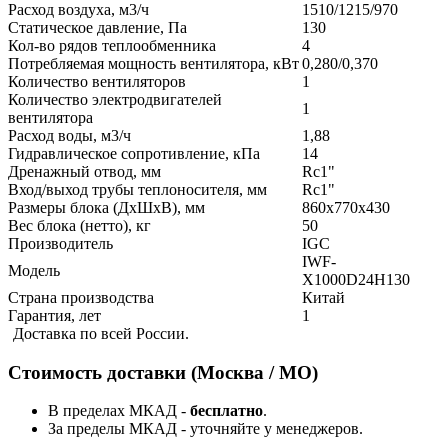
Расход воздуха, м3/ч
1510/1215/970
Статическое давление, Па
130
Кол-во рядов теплообменника
4
Потребляемая мощность вентилятора, кВт
0,280/0,370
Количество вентиляторов
1
Количество электродвигателей
1
вентилятора
Расход воды, м3/ч
1,88
Гидравлическое сопротивление, кПа
14
Дренажный отвод, мм
Rc1"
Вход/выход трубы теплоносителя, мм
Rc1"
Размеры блока (ДхШхВ), мм
860x770x430
Вес блока (нетто), кг
50
Производитель
IGC
IWF-
Модель
X1000D24H130
Страна производства
Китай
Гарантия, лет
1
Доставка по всей России.
Стоимость доставки (Москва / МО)
В пределах МКАД -
бесплатно
.
За пределы МКАД - уточняйте у менеджеров.