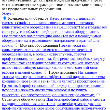
ознакомительных целях. Производитель продукции вправе
менять технические характеристики и комплектацию товаров
без предварительных уведомлений.
Услуги
Комплектация объектов
Качественная организация
системы снабжения - залог своевременности поставок
климатического оборудования на Ваш объект! Мы предлагаем
свои услуги в области подбора и поставки оборудования.
Обеспечиваем комплектацию объектов всем необходимым
оборудованием и расходными материалами в кратчайшие
сроки.
Монтаж оборудования
Практически вся
климатическая техника является сложнотехническим
оборудованием и, в большинстве случаев, требует
профессионального монтажа. Для решения подобных задач у
нас есть штат квалифицированных сотрудников, которые
имеют высочайшую квалификацию и многолетний опыт
работы в данной сфере.
Проектирование
Начальным
этапом для создания высокоэффективной надежной системы
кондиционирования и вентиляции является проектирование.
Грамотный профессиональный подход при проектировании
позволит избежать множества ошибок и получить
качественную работоспособную инженерную систему.
Сервисное обслуживание
Для бесперебойной работы систем
кондиционирования и вентиляции необходимо регулярное
профилактическое и сервисное обслуживание используемого