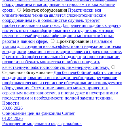
оборудованием и расходными материалами в кратчайшие
сроки.
Монтаж оборудования
Практически вся
климатическая техника является сложнотехническим
оборудованием и, в большинстве случаев, требует
профессионального монтажа. Для решения подобных задач у
нас есть штат квалифицированных сотрудников, которые
имеют высочайшую квалификацию и многолетний опыт
работы в данной сфере.
Проектирование
Начальным
этапом для создания высокоэффективной надежной системы
кондиционирования и вентиляции является проектирование.
Грамотный профессиональный подход при проектировании
позволит избежать множества ошибок и получить
качественную работоспособную инженерную систему.
Сервисное обслуживание
Для бесперебойной работы систем
кондиционирования и вентиляции необходимо регулярное
профилактическое и сервисное обслуживание используемого
оборудования. Отсутствие такового может привести к
серьезным неисправностям, а иногда даже к неустранимым
последствиям и необходимости полной замены техники.
Новости
30.06.2026
Обновление цен на фанкойлы Carrier
01.04.2026
Расширение модельного ряда фанкойлов